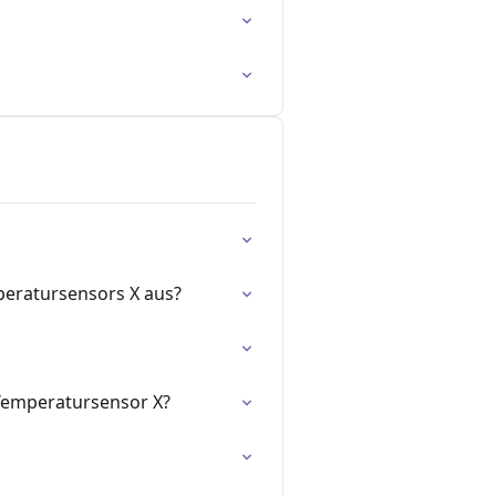
peratursensors X aus?
Temperatursensor X?