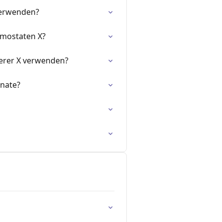
verwenden?
rmostaten X?
erer X verwenden?
onate?