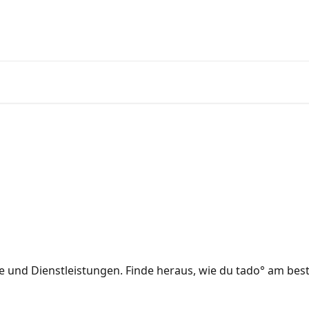
Zum tado° V3+ Help Center g
 und Dienstleistungen. Finde heraus, wie du tado° am bes