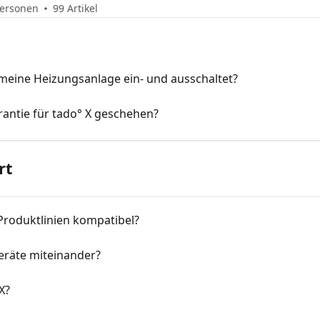
Personen
99 Artikel
 meine Heizungsanlage ein- und ausschaltet?
rantie für tado° X geschehen?
rt
-Produktlinien kompatibel?
eräte miteinander?
X?