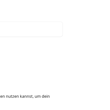
ehen
tado° website
Deutsch
ten nutzen kannst, um dein