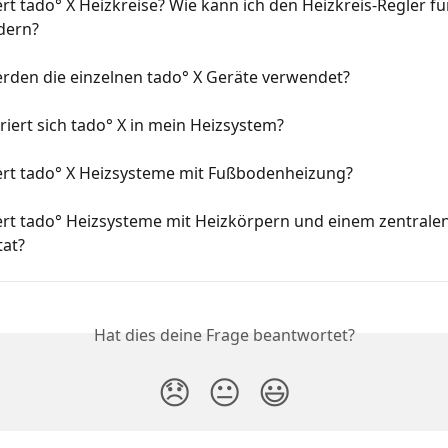
rt tado° X Heizkreise? Wie kann ich den Heizkreis-Regler fü
dern?
rden die einzelnen tado° X Geräte verwendet?
riert sich tado° X in mein Heizsystem?
ert tado° X Heizsysteme mit Fußbodenheizung?
ert tado° Heizsysteme mit Heizkörpern und einem zentralen
at?
Hat dies deine Frage beantwortet?
😞
😐
😃