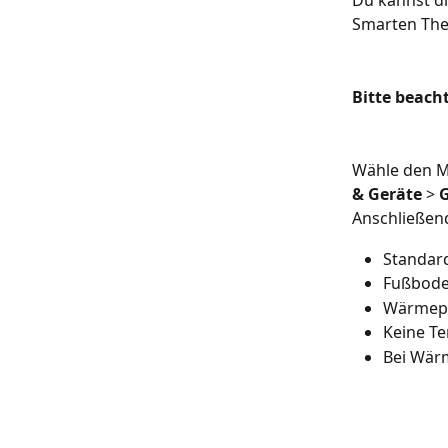
Du kannst di
Smarten The
Bitte beach
Wähle den M
& Geräte
 > 
Anschließend
Standar
Fußbode
Wärme
Keine T
Bei Wärm