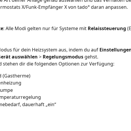
e Art deiner Anlage genau auswählen und das Verhalten de
rmostats X/Funk-Empfänger X von tado° daran anpassen.
te
: Alle Modi gelten nur für Systeme mit 
Relaissteuerung
 (
odus für dein Heizsystem aus, indem du auf 
Einstellunge
Gerät auswählen
 > 
Regelungsmodus
 gehst. 
 stehen dir die folgenden Optionen zur Verfügung:
d (Gastherme)
nheizung 
pumpe
emperaturregelung
ebedarf, dauerhaft „ein“ 