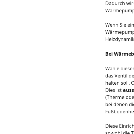
Dadurch wird
Wärmepumpe 
Wenn Sie ein
Wärmepumpen
Heizdynamik 
Bei Wärmebe
Wähle diese
das Ventil d
halten soll.
Dies ist 
auss
(Therme ode
bei denen di
Fußbodenhei
Diese Einric
sowohl die