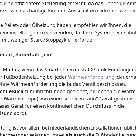
 eine effizientere Steuerung erreicht, da das unnötige Anl
sowie das häufige Ein- und Ausschalten reduziert werden
e Pellet- oder Ölheizung haben, empfehlen wir Ihnen, die 
einstellungen zu verwenden, da diese Systeme eine ähnl
mit weniger Start-/Stoppzyklen erfordern.
darf, dauerhaft „ein“ 
n Modus, wenn das Smarte Thermostat X/Funk-Empfänger X
er Fußbodenheizung bei jeder
 Wärmeanforderung
; dauerha
 Ohne Wärmeanforderung bleibt das Ventil geschlossen.
chließlich 
für Einrichtungen geeignet, bei denen die Wärm
r Wärmepumpe) von einem anderen tado°-Gerät gesteuert
eses Gerät für einen kontinuierlichen Durchfluss in die 
zung sorgt. 
htung ist vor allem bei niederländischen Installationen üblic
 Therme (oder Wärmepumpe)
 als auch
 die Fußbodenheizung