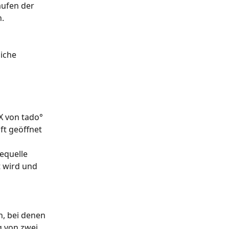
aufen der 
. 
iche 
 von tado° 
ft geöffnet 
equelle 
 wird und 
h, bei denen 
 von zwei 