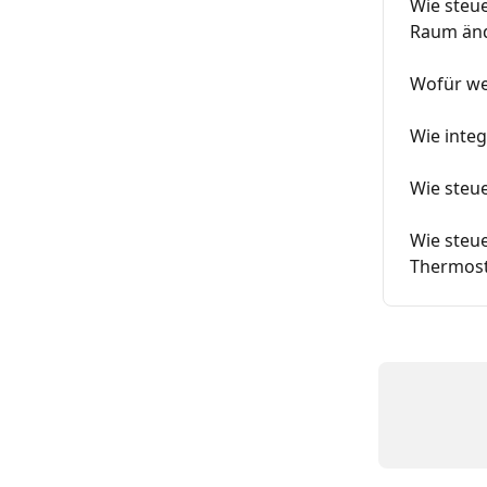
Wie steue
Raum än
Wofür we
Wie integ
Wie steu
Wie steu
Thermost