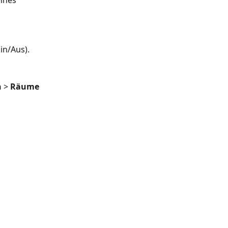
ines 
Ein/Aus).
n
 > 
Räume 