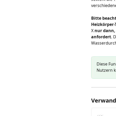
verschieden
Bitte beacht
Heizkörper
X 
nur dann,
anfordert
. 
Wasserdurchf
Diese Fun
Nutzern k
Verwandt