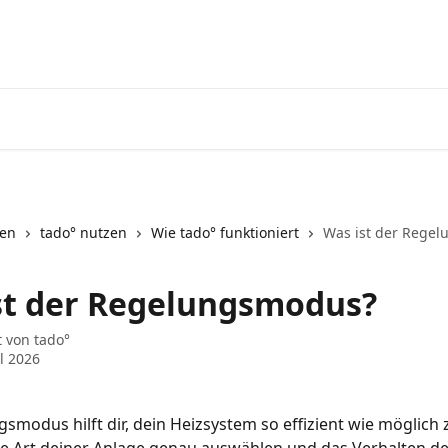
Zum tado° V3+ Help Center g
nen
tado° nutzen
Wie tado° funktioniert
Was ist der Rege
st der Regelungsmodus?
t von
tado°
il 2026
smodus hilft dir, dein Heizsystem so effizient wie möglich 