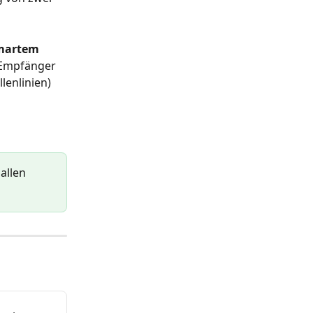
martem 
-Empfänger 
lenlinien) 
allen 