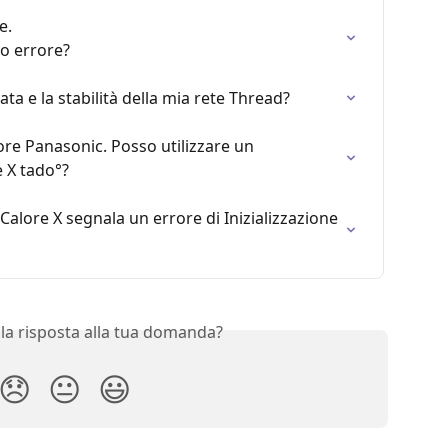
.

o errore?
a e la stabilità della mia rete Thread?
re Panasonic. Posso utilizzare un 
 X tado°?
alore X segnala un errore di Inizializzazione 
 la risposta alla tua domanda?
😞
😐
😃