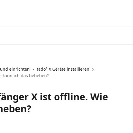
Zum tado° V3+ Help Center g
 und einrichten
tado° X Geräte installieren
ie kann ich das beheben?
nger X ist offline. Wie
eheben?