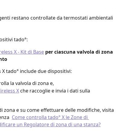
genti restano controllate da termostati ambientali 
sitivi tado°:
eless X - Kit di Base
per ciascuna valvola di zona 
nto
 X tado° include due dispositivi:
olla la valvola di zona e, 
reless X
 che raccoglie e invia i dati sulla 
di zona e su come effettuare delle modifiche, visita 
enza  
Come controlla tado° X le Zone di 
icare un Regolatore di zona di una stanza?