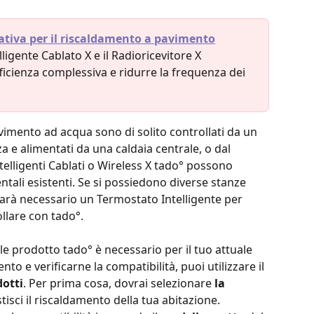
ativa per il riscaldamento a pavimento
lligente Cablato X e il Radioricevitore X
icienza complessiva e ridurre la frequenza dei 
vimento ad acqua sono di solito controllati da un 
 e alimentati da una caldaia centrale, o dal 
telligenti Cablati o Wireless X tado° possono 
ntali esistenti. Se si possiedono diverse stanze 
arà necessario un Termostato Intelligente per 
llare con tado°.
e prodotto tado° è necessario per il tuo attuale 
o e verificarne la compatibilità, puoi utilizzare il 
dotti
. Per prima cosa, dovrai selezionare 
la 
isci il riscaldamento della tua abitazione.