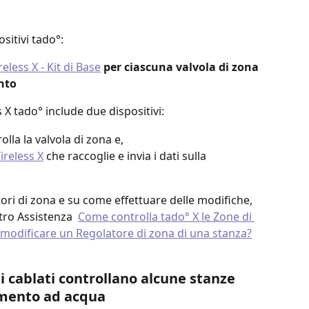
sitivi tado°:
eless X - Kit di Base
per ciascuna valvola di zona 
nto
 X tado° include due dispositivi:
olla la valvola di zona e, 
reless X
 che raccoglie e invia i dati sulla 
ori di zona e su come effettuare delle modifiche, 
ntro Assistenza  
Come controlla tado° X le Zone di 
odificare un Regolatore di zona di una stanza?
ti cablati controllano alcune stanze 
mento ad acqua 