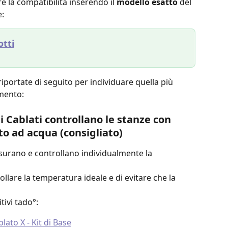
re la compatibilità inserendo il 
modello esatto 
del 
e:
otti
iportate di seguito per individuare quella più 
amento:
i Cablati controllano le stanze con 
o ad acqua (consigliato)
misurano e controllano individualmente la 
lare la temperatura ideale e di evitare che la 
tivi tado°:
lato X - Kit di Base