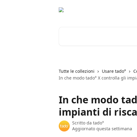
Vai al contenuto principale
Cerca articoli…
Tutte le collezioni
Usare tado°
C
In che modo tado° X controlla gli imp
In che modo tado
impianti di ris
Scritto da
tado°
Aggiornato questa settimana