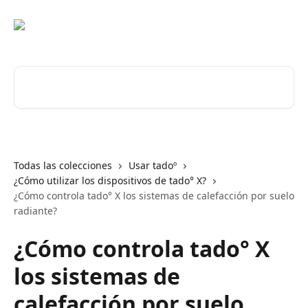
Ir al contenido principal
Buscar artículos...
Todas las colecciones
Usar tadoº
¿Cómo utilizar los dispositivos de tado° X?
¿Cómo controla tado° X los sistemas de calefacción por suelo
radiante?
¿Cómo controla tado° X
los sistemas de
calefacción por suelo