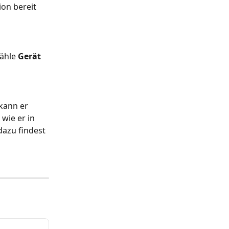
ion bereit 
ähle 
Gerät 
kann er 
wie er in 
azu findest 