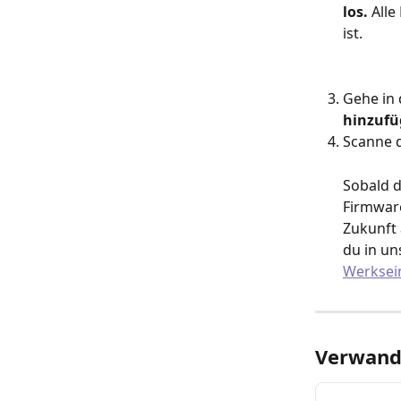
los. 
Alle
ist.
Gehe in 
hinzuf
Scanne d
Sobald d
Firmware
Zukunft 
du in un
Werksei
Verwandt