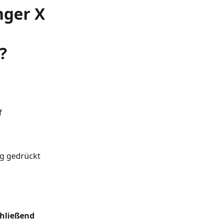
nger X
?
f 
g gedrückt 
chließend 