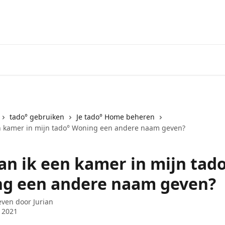
Ga naar het tado° V3+ Helpdes
tado° gebruiken
Je tado° Home beheren
n kamer in mijn tado° Woning een andere naam geven?
an ik een kamer in mijn tad
g een andere naam geven?
even door
Jurian
l 2021