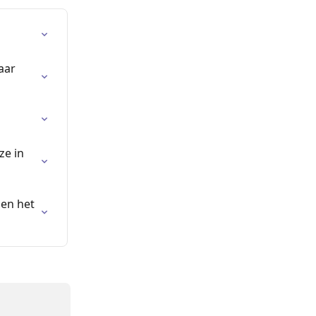
aar 
e in 
en het 