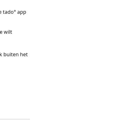
e tado° app 
e wilt 
ik buiten het 