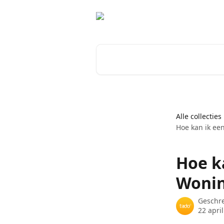
Naar de hoofdinhoud
Zoeken naar artikelen ...
Alle collecties
Hoe kan ik ee
Hoe k
Wonin
Geschr
22 apri