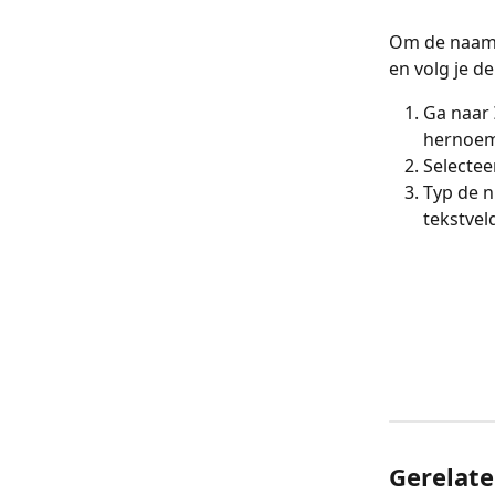
Om de naam v
en volg je d
Ga naar 
hernoe
Selectee
Typ de n
tekstvel
Gerelate