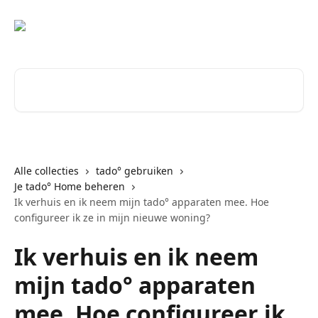
Naar de hoofdinhoud
Zoeken naar artikelen ...
Alle collecties
tado° gebruiken
Je tado° Home beheren
Ik verhuis en ik neem mijn tado° apparaten mee. Hoe
configureer ik ze in mijn nieuwe woning?
Ik verhuis en ik neem
mijn tado° apparaten
mee. Hoe configureer ik