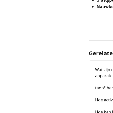
the
 App
Nauwkeu
Gerelate
Wat zijn 
apparate
tado° her
Hoe activ
Hoe kan i