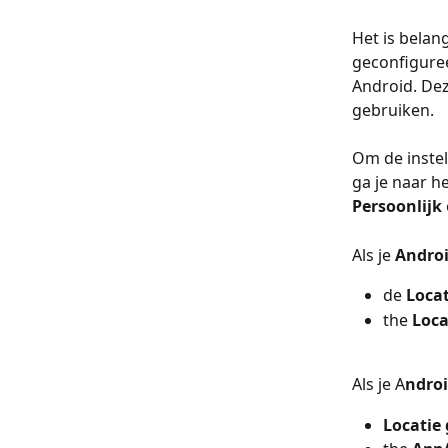
Het is belang
geconfiguree
Android. Deze
gebruiken.
Om de instel
ga je naar h
Persoonlijk
 
Als je 
Androi
de 
Locat
the 
Loca
Als je A
ndroi
Locatie