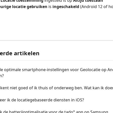
/Locatie toestemming 
ingesteld is op 
Altijd toestaan
rige locatie gebruiken 
is
 ingeschakeld 
(Android 12 of h
erde artikelen
de optimale smartphone-instellingen voor Geolocatie op An
n?
kent niet goed of ik thuis of onderweg ben. Wat kan ik doe
eer ik de locatiegebaseerde diensten in iOS?
k de batterijoptimalisatie voor de tado° app op Samsung 