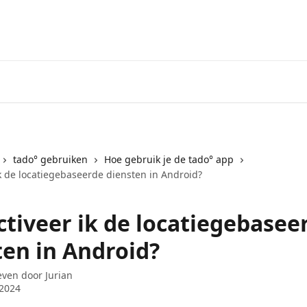
Ga naar het tado° V3+ Helpdes
tado° gebruiken
Hoe gebruik je de tado° app
ik de locatiegebaseerde diensten in Android?
ctiveer ik de locatiegebasee
ten in Android?
even door
Jurian
 2024