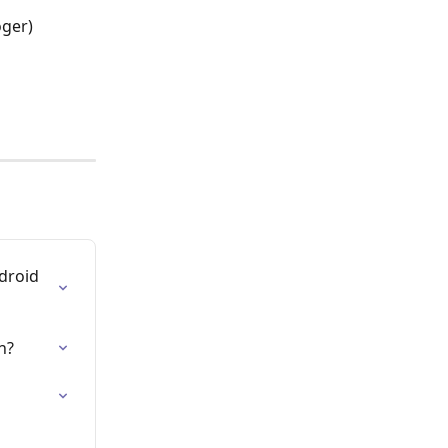
oger)
droid 
n?