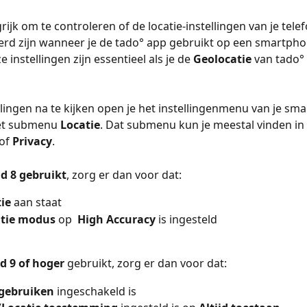
rijk om te controleren of de locatie-instellingen van je tele
rd zijn wanneer je de tado° app gebruikt op een smartpho
 instellingen zijn essentieel als je de 
Geolocatie
 van tado° 
lingen na te kijken open je het instellingenmenu van je sm
et submenu 
Locatie
. Dat submenu kun je meestal vinden in 
of 
Privacy
. 
d 8 gebruikt
, zorg er dan voor dat:
ie 
aan staat
tie modus 
op
High Accuracy 
is ingesteld
d 9 of hoger
 gebruikt, zorg er dan voor dat:
 gebruiken
 ingeschakeld is