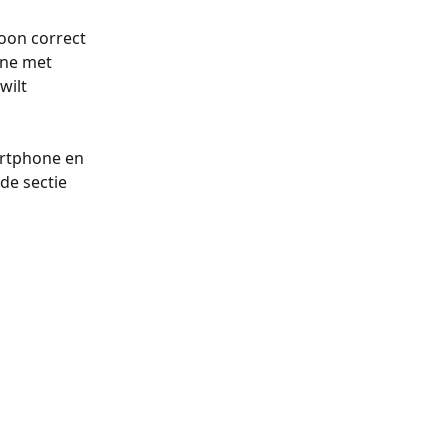
foon correct 
ne met 
wilt 
artphone en 
de sectie 