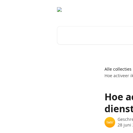
Naar de hoofdinhoud
Zoeken naar artikelen ...
Alle collecties
Hoe activeer 
Hoe a
diens
Geschr
28 juni