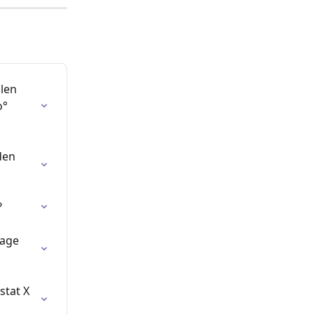
len 
° 
den 
?
age 
tat X 