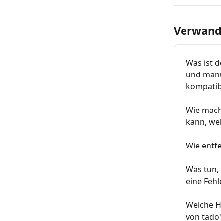
Verwandt
Was ist 
und manue
kompatib
Wie mach
kann, we
Wie entf
Was tun,
eine Feh
Welche H
von tado