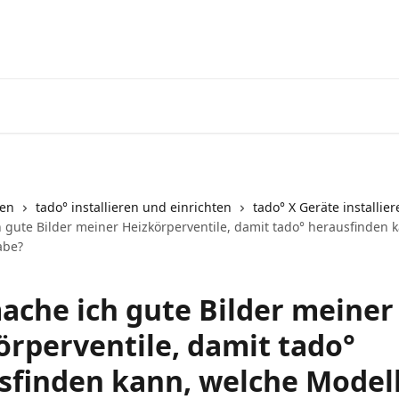
Zum tado° V3+ Help Center g
nen
tado° installieren und einrichten
tado° X Geräte installier
 gute Bilder meiner Heizkörperventile, damit tado° herausfinden 
abe?
ache ich gute Bilder meiner
örperventile, damit tado°
sfinden kann, welche Modell