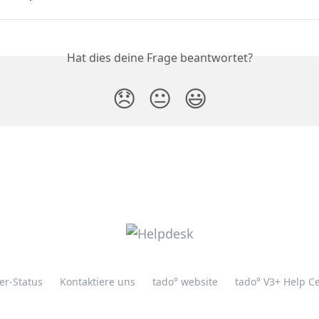
Hat dies deine Frage beantwortet?
😞
😐
😃
er-Status
Kontaktiere uns
tado° website
tado° V3+ Help C