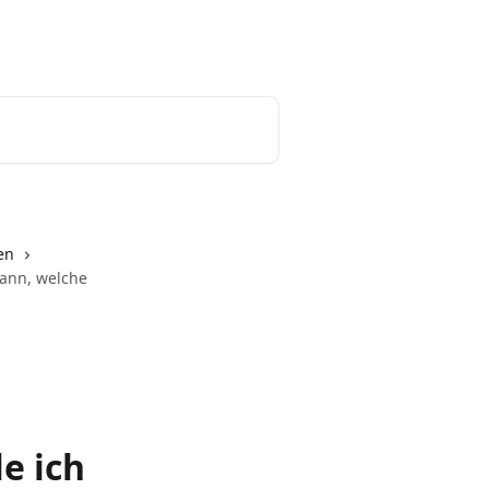
ehen
tado° website
Deutsch
en
kann, welche
e ich