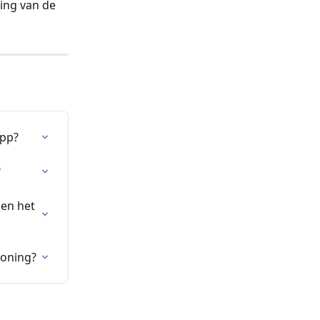
ing van de 
app?
?
en het 
Woning?