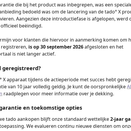
arantie die bij het product was inbegrepen, was een special
anbieding bedoeld was om de lancering van de tado° X pro
 vieren. Aangezien deze introductiefase is afgelopen, werd d
 officieel beëindigd.
ermijn voor klanten die hiervoor in aanmerking komen om 
registreren,
 is op 30 september 2026 
afgesloten en het 
rtaal is niet langer actief.
al geregistreerd?
do° X apparaat tijdens de actieperiode met succes hebt geregi
antie van 10 jaar volledig geldig. Je kunt de oorspronkelijke 
A
n
 raadplegen voor meer informatie over je dekking.
garantie en toekomstige opties
we tado aankopen blijft onze standaard wettelijke
 2-jaar ga
 toepassing. We evalueren continu nieuwe diensten om onz