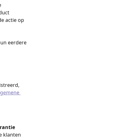
e 
duct 
e actie op 
hun eerdere 
streerd, 
lgemene 
rantie 
e klanten 