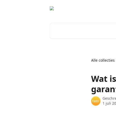
Naar de hoofdinhoud
Zoeken naar artikelen ...
Alle collecties
Wat i
garan
Geschr
1 juli 2