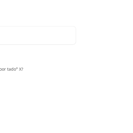
k
tado° website
Nederlands
oor tado° X?