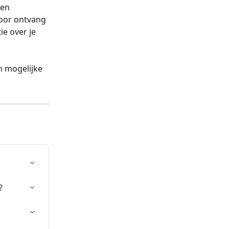
 en 
door ontvang 
ie over je 
 mogelijke 
?