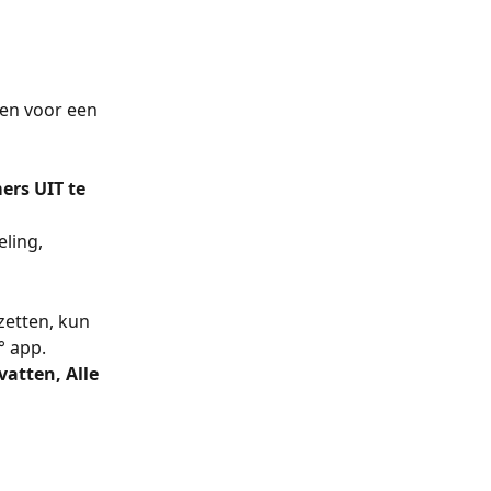
en voor een 
ers UIT te 
ling, 
etten, kun 
o° app.
atten, Alle 