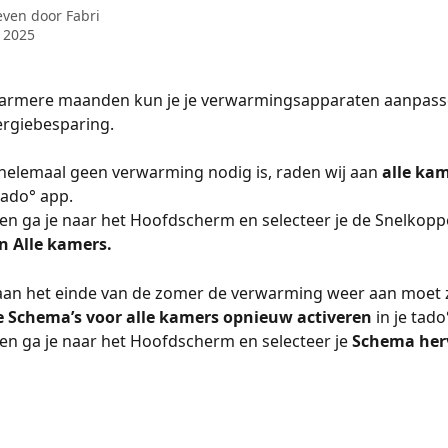
even door
Fabri
l 2025
warmere maanden kun je je verwarmingsapparaten aanpass
ergiebesparing.
elemaal geen verwarming nodig is, raden wij aan 
alle kam
 tado° app.
en ga je naar het Hoofdscherm en selecteer je de Snelkoppe
n Alle kamers.
aan het einde van de zomer de verwarming weer aan moet z
 Schema’s voor alle kamers opnieuw activeren
 in je tad
en ga je naar het Hoofdscherm en selecteer je 
Schema herv