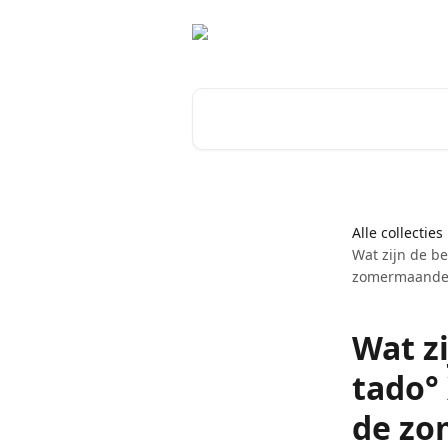
Naar de hoofdinhoud
Zoeken naar artikelen ...
Alle collecties
Wat zijn de b
zomermaande
Wat zi
tado°
de z