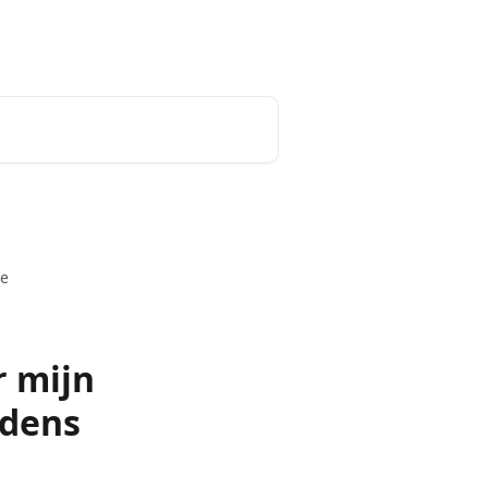
k
tado° website
Nederlands
de
r mijn
jdens