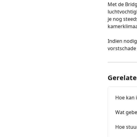
Met de Bridg
luchtvochtig
je nog steed
kamerklimaat
Indien nodi
vorstschade
Gerelate
Hoe kan i
Wat gebeu
Hoe stuu