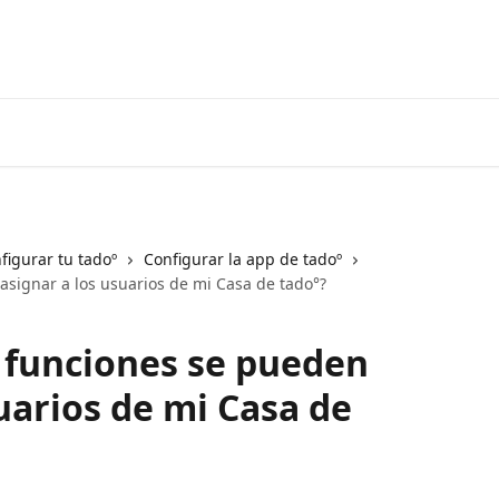
Ir al Centro de ayuda de tado° V3+
nfigurar tu tadoº
Configurar la app de tadoº
asignar a los usuarios de mi Casa de tado°?
 funciones se pueden
uarios de mi Casa de