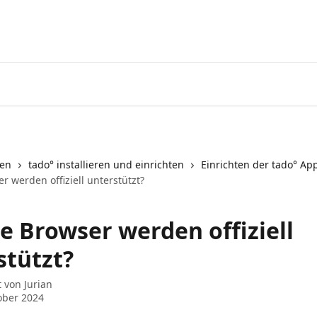
Zum tado° V3+ Help Center g
nen
tado° installieren und einrichten
Einrichten der tado° Ap
 werden offiziell unterstützt?
e Browser werden offiziell
stützt?
t von
Jurian
ober 2024